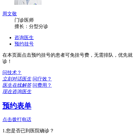
周文敬
门诊医师
擅长：
分型分诊
咨询医生
预约挂号
在
本页面
点击
预约挂号
的患者可
免挂号费
，无需排队，优先就
诊！
问技术？
立刻对话医生
问疗效？
医生在线解答
问费用？
现在咨询医生
预约表单
点击拨打电话
1.您是否已到医院确诊？