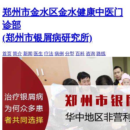
郑州市金水区金水健康中医门
诊部
(郑州市银屑病研究所)
首页
简介
新闻
医生
疗法
病例
分型
百科
咨询
路线